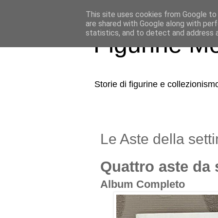
This site uses cookies from Google to d
are shared with Google along with perf
statistics, and to detect and address 
Figurine Mo
Storie di figurine e collezionism
Le Aste della set
Quattro aste da
Album Completo