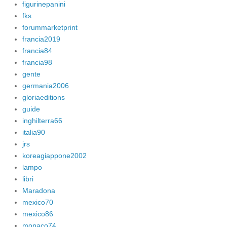
figurinepanini
fks
forummarketprint
francia2019
francia84
francia98
gente
germania2006
gloriaeditions
guide
inghilterra66
italia90
jrs
koreagiappone2002
lampo
libri
Maradona
mexico70
mexico86
monaco74