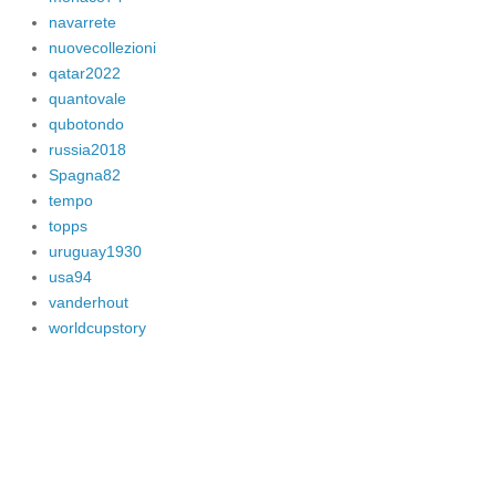
navarrete
nuovecollezioni
qatar2022
quantovale
qubotondo
russia2018
Spagna82
tempo
topps
uruguay1930
usa94
vanderhout
worldcupstory