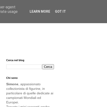
user-agent
erate usage
LEARN MORE
GOT IT
Cerca nel blog
Chi sono
Simone
, appassionato
collezionista di figurine, in
particolare di quelle dedicate ai
campionati
Mondiali
ed
Europei
.
Trovate i miei racconti anche