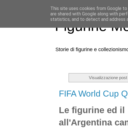
This site uses cookies from Google to d
are shared with Google along with perf
statistics, and to detect and address 
Figurine Mo
Storie di figurine e collezionism
Visualizzazione post
FIFA World Cup Q
Le figurine ed i
all'Argentina c