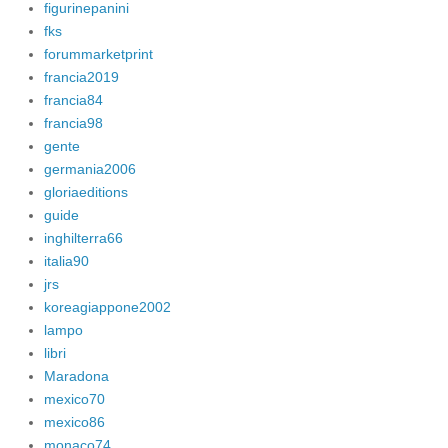
figurinepanini
fks
forummarketprint
francia2019
francia84
francia98
gente
germania2006
gloriaeditions
guide
inghilterra66
italia90
jrs
koreagiappone2002
lampo
libri
Maradona
mexico70
mexico86
monaco74