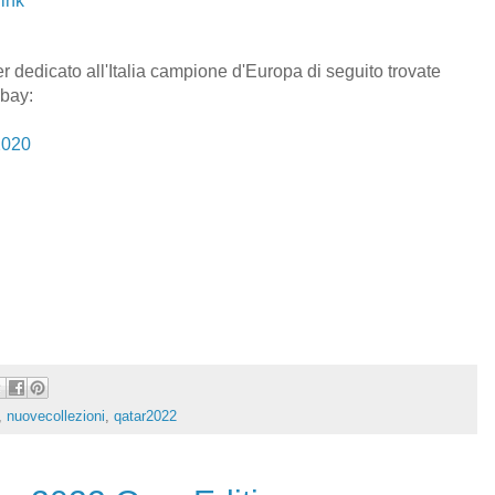
link
er dedicato all'Italia campione d'Europa di seguito trovate
Ebay:
2020
,
nuovecollezioni
,
qatar2022