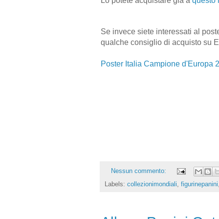
Lo potete acquistare già a
questo 
Se invece siete interessati al post
qualche consiglio di acquisto su 
Poster Italia Campione d'Europa 
Nessun commento:
Labels:
collezionimondiali
,
figurinepanini