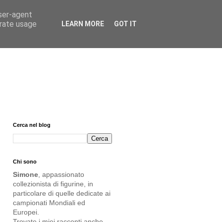
user-agent
erate usage
LEARN MORE
GOT IT
Cerca nel blog
Chi sono
Simone
, appassionato
collezionista di figurine, in
particolare di quelle dedicate ai
campionati
Mondiali
ed
Europei
.
Trovate i miei racconti anche