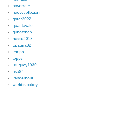
navarrete
nuovecollezioni
qatar2022
quantovale
qubotondo
russia2018
Spagna82
tempo
topps
uruguay1930
usa94
vanderhout
worldcupstory